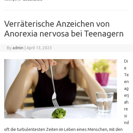
Verräterische Anzeichen von
Anorexia nervosa bei Teenagern
By
admin
|
April 13, 2023
Di
e
Te
en
ag
erj
ah
re
si
nd
oft die turbulentesten Zeiten im Leben eines Menschen, mit den