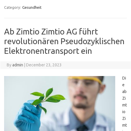
Category:
Gesundheit
Ab Zimtio Zimtio AG führt
revolutionären Pseudozyklischen
Elektronentransport ein
By
admin
|
December 23, 2023
Di
e
ab
Zi
mt
io
Zi
mt