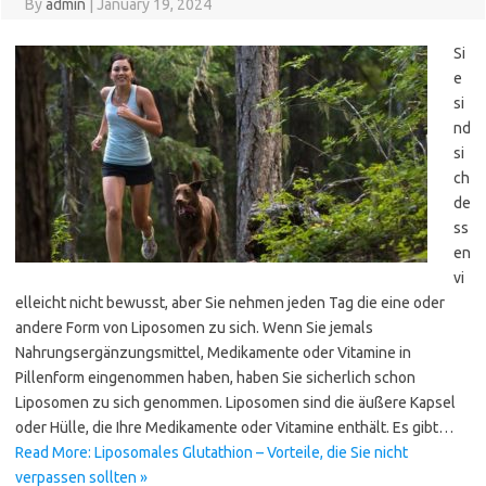
By
admin
|
January 19, 2024
Si
e
si
nd
si
ch
de
ss
en
vi
elleicht nicht bewusst, aber Sie nehmen jeden Tag die eine oder
andere Form von Liposomen zu sich. Wenn Sie jemals
Nahrungsergänzungsmittel, Medikamente oder Vitamine in
Pillenform eingenommen haben, haben Sie sicherlich schon
Liposomen zu sich genommen. Liposomen sind die äußere Kapsel
oder Hülle, die Ihre Medikamente oder Vitamine enthält. Es gibt…
Read More: Liposomales Glutathion – Vorteile, die Sie nicht
verpassen sollten »