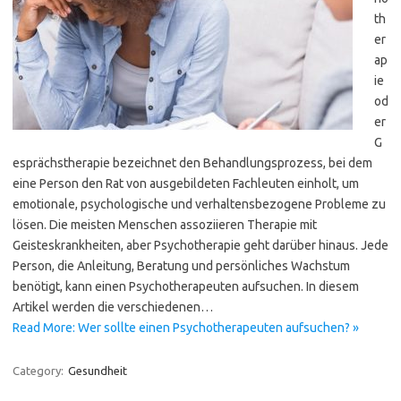
th
er
ap
ie
od
er
G
esprächstherapie bezeichnet den Behandlungsprozess, bei dem
eine Person den Rat von ausgebildeten Fachleuten einholt, um
emotionale, psychologische und verhaltensbezogene Probleme zu
lösen. Die meisten Menschen assoziieren Therapie mit
Geisteskrankheiten, aber Psychotherapie geht darüber hinaus. Jede
Person, die Anleitung, Beratung und persönliches Wachstum
benötigt, kann einen Psychotherapeuten aufsuchen. In diesem
Artikel werden die verschiedenen…
Read More: Wer sollte einen Psychotherapeuten aufsuchen? »
Category:
Gesundheit