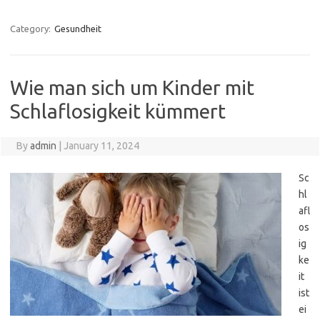
Category:
Gesundheit
Wie man sich um Kinder mit
Schlaflosigkeit kümmert
By
admin
|
January 11, 2024
Sc
hl
afl
os
ig
ke
it
ist
ei