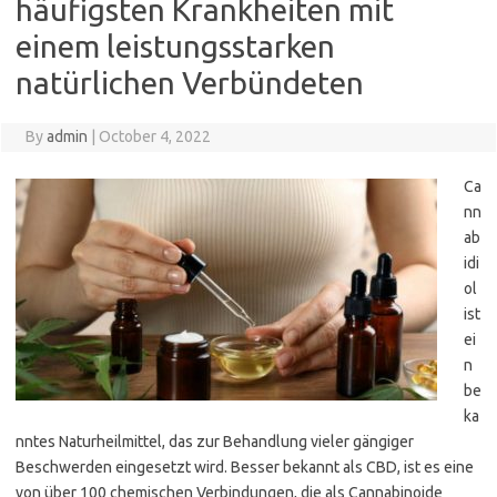
häufigsten Krankheiten mit
einem leistungsstarken
natürlichen Verbündeten
By
admin
|
October 4, 2022
Ca
nn
ab
idi
ol
ist
ei
n
be
ka
nntes Naturheilmittel, das zur Behandlung vieler gängiger
Beschwerden eingesetzt wird. Besser bekannt als CBD, ist es eine
von über 100 chemischen Verbindungen, die als Cannabinoide