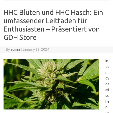
HHC Blüten und HHC Hasch: Ein
umfassender Leitfaden für
Enthusiasten – Präsentiert von
GDH Store
By
admin
|
January 23, 2024
In
de
r
dy
na
mi
sc
he
n