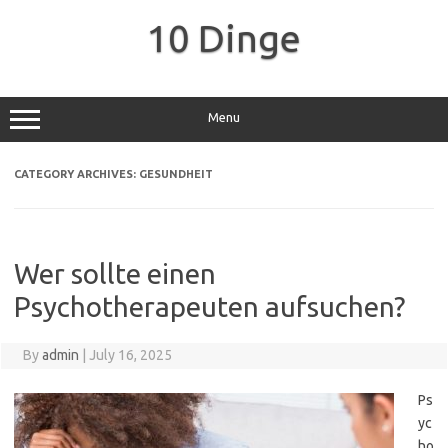
Skip
to
10 Dinge
content
Menu
CATEGORY ARCHIVES:
GESUNDHEIT
Wer sollte einen
Psychotherapeuten aufsuchen?
By
admin
|
July 16, 2025
Ps
yc
ho