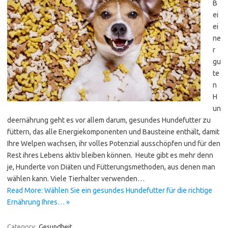
B
ei
ei
ne
r
gu
te
n
H
un
deernährung geht es vor allem darum, gesundes Hundefutter zu
füttern, das alle Energiekomponenten und Bausteine enthält, damit
Ihre Welpen wachsen, ihr volles Potenzial ausschöpfen und für den
Rest ihres Lebens aktiv bleiben können. Heute gibt es mehr denn
je, Hunderte von Diäten und Fütterungsmethoden, aus denen man
wählen kann. Viele Tierhalter verwenden…
Read More: Wählen Sie ein gesundes Hundefutter für die richtige
Ernährung Ihres… »
Category:
Gesundheit