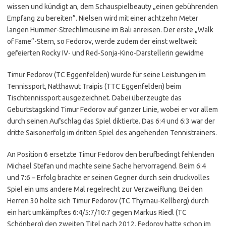
wissen und kündigt an, dem Schauspielbeauty „einen gebührenden
Empfang zu bereiten”. Nielsen wird mit einer achtzehn Meter
langen Hummer-Strechlimousine im Bali anreisen. Der erste „Walk
of Fame”-Stern, so Fedorov, werde zudem der einst weltweit
gefeierten Rocky IV- und Red-Sonja-Kino-Darstellerin gewidme
Timur Fedorov (TC Eggenfelden) wurde für seine Leistungen im
Tennissport, Natthawut Traipis (TTC Eggenfelden) beim
Tischtennissport ausgezeichnet. Dabei überzeugte das
Geburtstagskind Timur Fedorov auf ganzer Linie, wobei er vor allem
durch seinen Aufschlag das Spiel diktierte. Das 6:4 und 6:3 war der
dritte Saisonerfolg im dritten Spiel des angehenden Tennistrainers.
An Position 6 ersetzte Timur Fedorov den berufbedingt fehlenden
Michael Stefan und machte seine Sache hervorragend. Beim 6:4
und 7:6 – Erfolg brachte er seinen Gegner durch sein druckvolles
Spiel ein ums andere Mal regelrecht zur Verzweiflung. Bei den
Herren 30 holte sich Timur Fedorov (TC Thyrnau-Kellberg) durch
ein hart umkämpftes 6:4/5:7/10:7 gegen Markus Riedl (TC
Schönberg) den zweiten Titel nach 2012. Fedorov hatte schon im