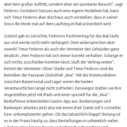
aber kein großer Auftritt, sondern eher ein spontaner Besuch“, sagt
Fedorov. Da Robert Geissen auch eine eigene Modelinie hat, kann
sich Timur Fedorov aber durchaus auch vorstellen, dass in seiner
Disco die Mode mal auf dem Laufsteg im Bali präsentiert wird.
Zuletzt gab es Gerüchte, Fedorovs Pachtvertrag für das Bali laufe
aus und werde nicht mehr verlängert. Dem widersprechen aber
sowohl Timur Fedorov als auch der Vermieter des Gebäudes ganz
deutlich: „Herr Fedorov hat sich immer korrekt verhalten. Solange er
sich nichts zuschulden kommen lässt, läuft der Vertrag weiter“,
betont der Vermieter. Oliver Stadie und Timur Fedorov sind die
Betreiber der Passauer Diskothek „Noa“. Mit der Kommunikation
zwischen Barpersonal und Lager waren die beiden
Verantwortlichen lange nicht zufrieden. Deswegen statten sie ihre
Angestellten jetzt mit iPads und einer speziell für die „Noa“-
Bedürfnisse entwickelten Gastro-App aus. Bedienungen und
Barkeeper arbeiten jetzt also mit einem iPad. Damit soll’s schneller
bzw. unkomplizierter gehen. Ob das tatsächlich klappt? Bislang ist
es in der Praxis häufig so, dass Bestellungen in unheimlich vielen